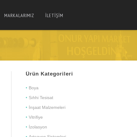
MARKALARIMIZ
İLETİŞİM
Ürün Kategorileri
Boya
Sıhhi Tesisat
İnşaat Malzemeleri
Vitrifiye
İzolasyon
Artezyen Sistemleri