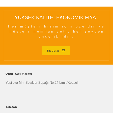
YÜKSEK KALİTE, EKONOMİK FİYAT
Her müşteri bizim için özeldir ve
müşteri memnuniyeti, her şeyden
önceliklidir.
Bize Ulaşın
Onur Yapı Market
Yeşilova Mh. Solaklar Sapağı No:24 İzmit/Kocaeli
Telefon