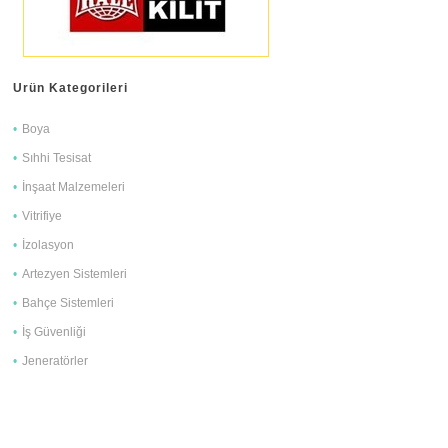
Ürün Kategorileri
Boya
Sıhhi Tesisat
İnşaat Malzemeleri
Vitrifiye
İzolasyon
Artezyen Sistemleri
Bahçe Sistemleri
İş Güvenliği
Jeneratörler