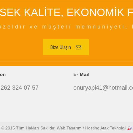
SEK KALİTE, EKONOMİK F
özeldir ve müşteri memnuniyeti, 
Bize Ulaşın
fon
E- Mail
 262 324 07 57
onuryapi41@hotmail.
© 2015 Tüm Hakları Saklıdır. Web Tasarım / Hosting Atak Teknoloji