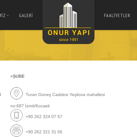
MİZ
GALERİ
FAALİYETLER
»ŞUBE
4
Turan Güneş Caddesi Yeşilova mahallesi
no:687 İzmit/Kocaeli
+90 262 324 07 57
+90 262 321 31 56