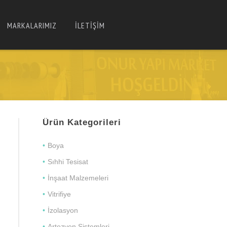
MARKALARIMIZ
İLETİŞİM
Ürün Kategorileri
Boya
Sıhhi Tesisat
İnşaat Malzemeleri
Vitrifiye
İzolasyon
Artezyen Sistemleri