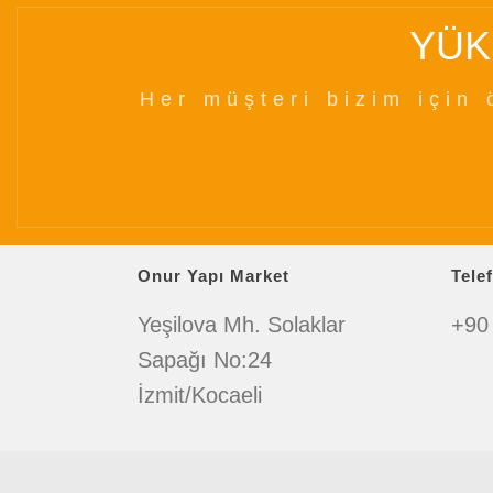
YÜK
Her müşteri bizim için 
Onur Yapı Market
Tele
Yeşilova Mh. Solaklar
+90
Sapağı No:24
İzmit/Kocaeli