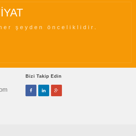
İYAT
her şeyden önceliklidir.
Bizi Takip Edin
com