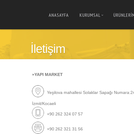
ANASAYFA
KURUMSAL
ÜRÜNLERİ
İletişim
»YAPI MARKET
Yeşilova mahallesi Solaklar Sapağı Numara:2
İzmit/Kocaeli
+90 262 324 07 57
+90 262 321 31 56