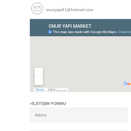
onuryapi41@hotmail.com
»İLETİŞİM FORMU